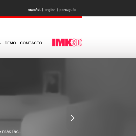
español |
english |
português
S
DEMO
CONTACTO
e más fácil