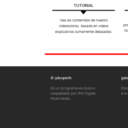
TUTORIAL
Vea los contenidos de nuestro
pr
videotutorial , basado en videos
su
explicativos sumamente detallados.
© 3dsuperb
gal
Es un programa exclusivo
Esc
respaldado por IMK Digital
a tu
Multimedia.