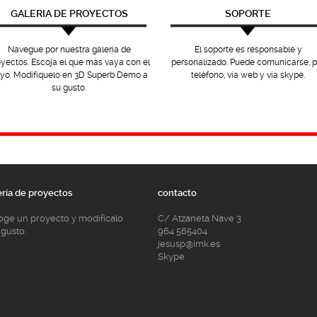
GALERIA DE PROYECTOS
SOPORTE
Navegue por nuestra galería de
El soporte es responsable y
oyectos. Escoja el que más vaya con el
personalizado. Puede comunicarse, p
yo. Modifíquelo en 3D Superb Demo a
teléfono, vía web y vía skype.
su gusto.
ería de proyectos
contacto
oge un proyecto y modifícalo
C/ Atzaneta Nave 3
 gusto.
964 565404
jesusp@imk.es
Skype