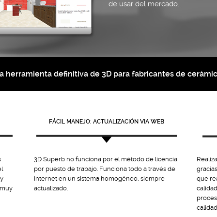
de usar del mercado.
a herramienta definitiva de 3D para fabricantes de cerámi
FÁCIL MANEJO: ACTUALIZACIÓN VIA WEB
s
3D Superb no funciona por el método de licencia
Realiza
l
por puesto de trabajo. Funciona todo a través de
gracia
 y
internet en un sistema homogéneo, siempre
que re
a muy
actualizado.
calida
proces
calidad