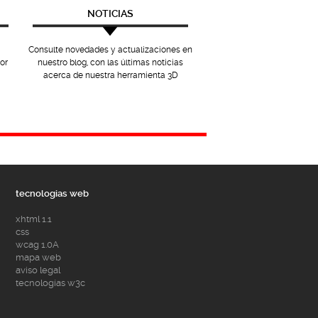
NOTICIAS
Consulte novedades y actualizaciones en
or
nuestro blog, con las últimas noticias
acerca de nuestra herramienta 3D
tecnologias web
xhtml 1.1
css
wcag 1.0A
mapa web
aviso legal
tecnologías w3c