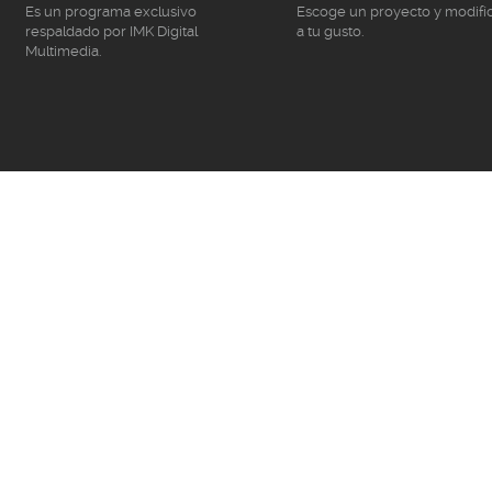
Es un programa exclusivo
Escoge un proyecto y modifí
respaldado por IMK Digital
a tu gusto.
Multimedia.