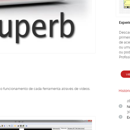
Experi
Descar
primei
de ace
ou uma
ou pod
Profiss
r o funcionamento de cada ferramenta através de vídeos.
Históri
2
N
3
E