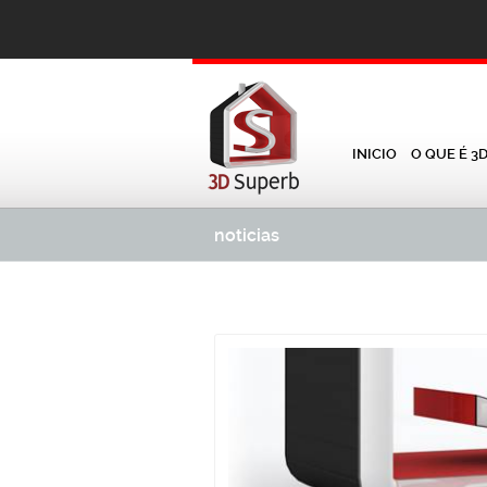
INICIO
O QUE É 3
noticias