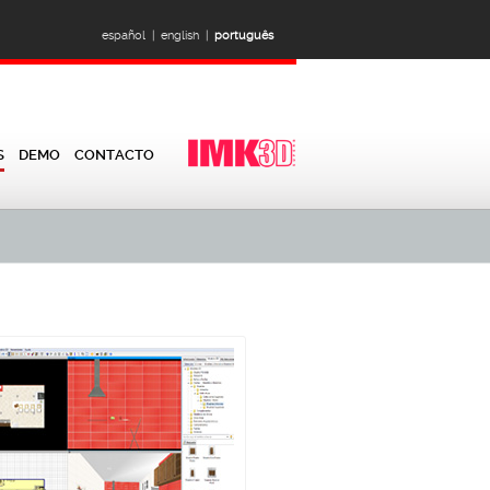
español |
english |
português
S
DEMO
CONTACTO