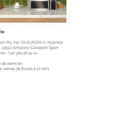
te:
ión: Pol. Ind. VÍA EUROPA C/Atzaneta
, 12550 Almazora (Castellón) Spain
os : (+34) 964.56.54.04
o de atención :
a viernes de 8:00hs a 17:00hs