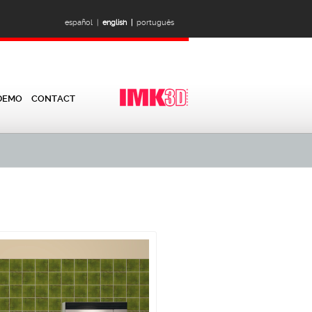
español |
english |
português
DEMO
CONTACT