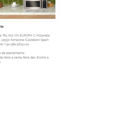
te:
: Pol. Ind. VÍA EUROPA C/Atzaneta
, 12550 Almazora (Castellón) Spain
e: (+34) 964.56.54.04
o de atendimento :
a-feira a sexta-feira das: 8:00hs a
s