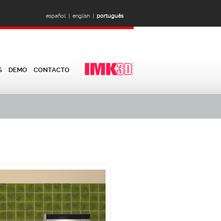
español |
english |
português
S
DEMO
CONTACTO