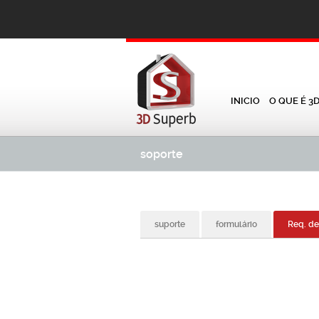
INICIO
O QUE É 3
soporte
suporte
formulário
Req. de