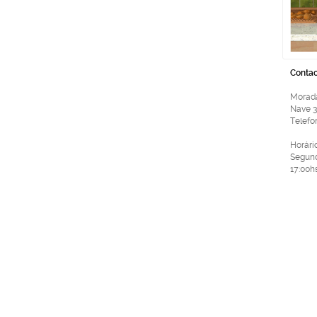
Contac
Morada
Nave 3
Telefon
Horári
Segund
17:00h