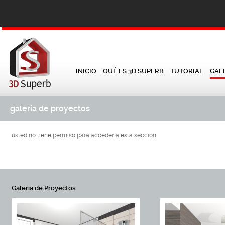
INICIO
QUÉ ES 3D SUPERB
TUTORIAL
GAL
galería de proyectos
usted no tiene permiso para acceder a esta sección
Galeria de Proyectos