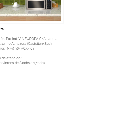
te:
ión: Pol. Ind. VÍA EUROPA C/Atzaneta
, 12550 Almazora (Castellón) Spain
os : (+34) 964.56.54.04
o de atención :
a viernes de 8:00hs a 17:00hs