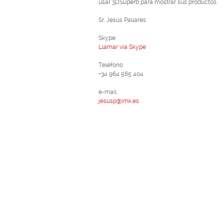
usar 3DSuperb para mostrar sus productos.
Sr. Jesús Pallarés
Skype
Llamar vía Skype
Teléfono
+34 964 565 404
e-mail
jesusp@imk.es