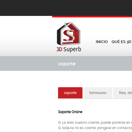
INICIO
QUÉ ES 3D
soporte
soporte
formulario
Req. de
Soporte Online
Si ya eres nuestro cliente, puede ponerse en
Si todavia no es cliente, póngase en contact