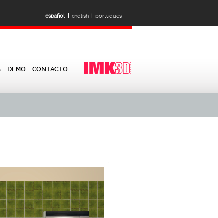
español |
english |
português
S
DEMO
CONTACTO