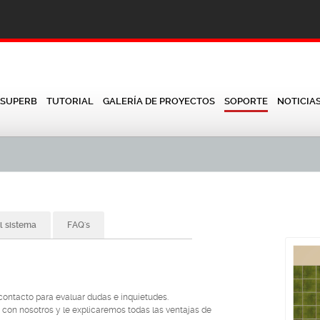
 SUPERB
TUTORIAL
GALERÍA DE PROYECTOS
SOPORTE
NOTICIA
l sistema
FAQ's
 contacto para evaluar dudas e inquietudes.
o con nosotros y le explicaremos todas las ventajas de