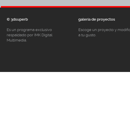
© 3dsuperb
galería de proyectos
Es un programa exclusivo
Escoge un proyecto y modifí
respaldado por IMK Digital
a tu gusto.
Multimedia.