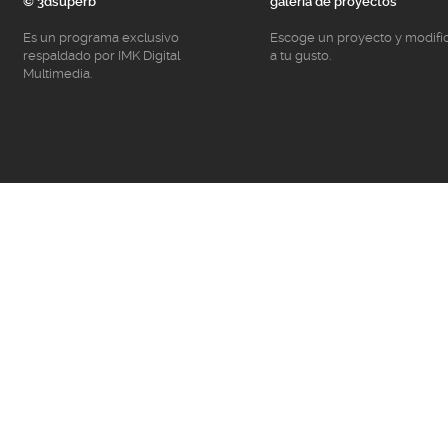
© 3dsuperb
galería de proyectos
Es un programa exclusivo
Escoge un proyecto y modifí
respaldado por IMK Digital
a tu gusto.
Multimedia.