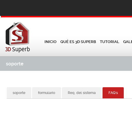
INICIO
QUÉ ES 3D SUPERB
TUTORIAL
GAL
soporte
soporte
formulario
Req. del sistema
FAQ's