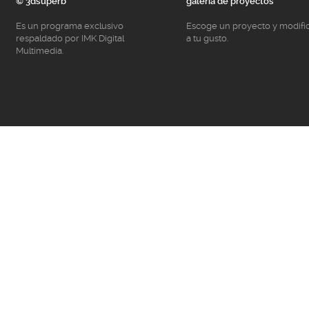
© 3dsuperb
galería de proyectos
Es un programa exclusivo
Escoge un proyecto y modifí
respaldado por IMK Digital
a tu gusto.
Multimedia.