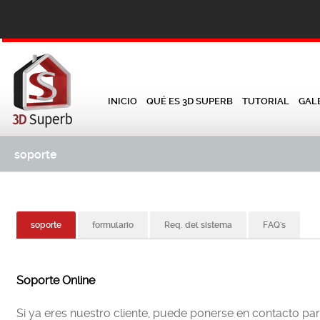
INICIO
QUÉ ES 3D SUPERB
TUTORIAL
GAL
soporte
soporte
formulario
Req. del sistema
FAQ's
Soporte Online
Si ya eres nuestro cliente, puede ponerse en contacto pa